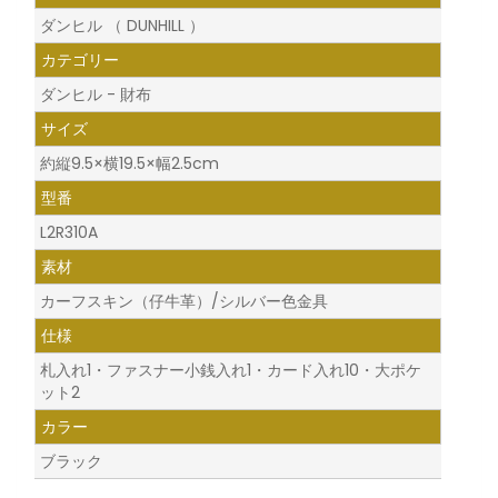
ダンヒル （ DUNHILL ）
カテゴリー
ダンヒル - 財布
サイズ
約縦9.5×横19.5×幅2.5cm
型番
L2R310A
素材
カーフスキン（仔牛革）/シルバー色金具
仕様
札入れ1・ファスナー小銭入れ1・カード入れ10・大ポケ
ット2
カラー
ブラック